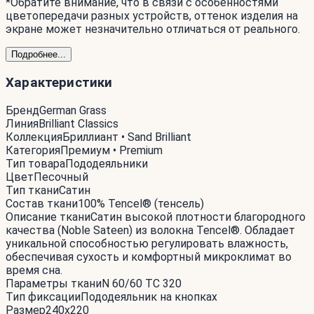
*Обратите внимание, что в связи с особенностями
цветопередачи разных устройств, оттенок изделия на
экране может незначительно отличаться от реального.
Подробнее...
Характеристики
Бренд
German Grass
Линия
Brilliant Classics
Коллекция
Бриллиант • Sand Brilliant
Категория
Премиум • Premium
Тип товара
Пододеяльники
Цвет
Песочный
Тип ткани
Сатин
Состав ткани
100% Tencel® (тенсель)
Описание ткани
Сатин высокой плотности благородного
качества (Noble Sateen) из волокна Tencel®. Обладает
уникальной способностью регулировать влажность,
обеспечивая сухость и комфортный микроклимат во
время сна.
Параметры ткани
N 60/60 ТС 320
Тип фиксации
Пододеяльник на кнопках
Размер
240x220