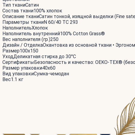
Тип ткани
Сатин
Состав ткани
100% хлопок
Описание ткани
Сатин тонкой, изящной выделки (Fine sa
Параметры ткани
N 60/40 TC 293
Наполнитель
Хлопок
Наполнитель внутренний
100% Cotton Grass®
Вес наполнителя (гр.)
250
Дизайн / Отделка
Окантовка из основной ткани • Эргоно
Размер
100x150
Уход
Деликатная стирка до 30°С
Сертификаты
Безопасность и качество: OEKO-TEX® (без
Размер упаковки
40x60
Вид упаковки
Сумка-чемодан
Вес
1.1 кг