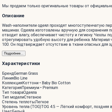
Мы продаем только оригинальные товары от официальн
Описание
Wash-наполнители одеял проходят многоступенчатую пе
машинах. Одеяла изготовлены вручную для сохранения п
отводит влагу, обеспечивает чистоту и гигиену. Чехлы 
отрегулировать удобную высоту для ребенка. Материал 
100. Он подтверждает отсутствие в ткани опасных для 
Подробнее...
Характеристики
Бренд
German Grass
Линия
Bio Line
Коллекция
Коттони • Baby Bio Cotton
Категория
Премиум • Premium
Тип товара
Одеяла
Тип модели
Стеганое
Степень теплоты
Легкое
Уровень тепла (TOG)
TOG 4.5 — Лёгкий комфорт, поздняя 
Цвет
Белый