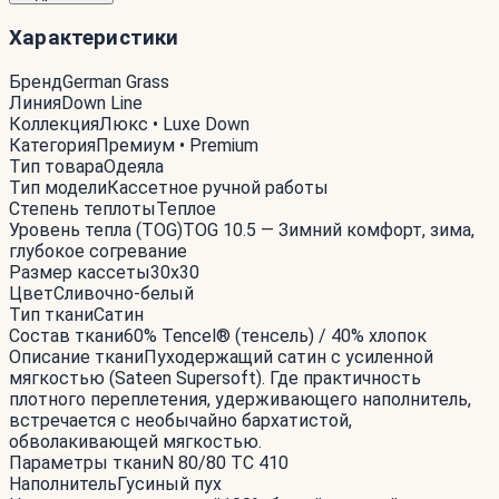
Характеристики
Бренд
German Grass
Линия
Down Line
Коллекция
Люкс • Luxe Down
Категория
Премиум • Premium
Тип товара
Одеяла
Тип модели
Кассетное ручной работы
Степень теплоты
Теплое
Уровень тепла (TOG)
TOG 10.5 — Зимний комфорт, зима,
глубокое согревание
Размер кассеты
30x30
Цвет
Сливочно-белый
Тип ткани
Сатин
Состав ткани
60% Tencel® (тенсель) / 40% хлопок
Описание ткани
Пуходержащий сатин с усиленной
мягкостью (Sateen Supersoft). Где практичность
плотного переплетения, удерживающего наполнитель,
встречается с необычайно бархатистой,
обволакивающей мягкостью.
Параметры ткани
N 80/80 TC 410
Наполнитель
Гусиный пух