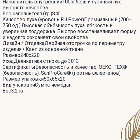
Наполнитель внутренний
100% белый гусиный пух
высшего качества
Вес наполнителя (гр.)
840
Качество пуха (уровень Fill Power)
Премиальный (700–
750 ед.) Высокая объёмность пуха, лёгкость и
уверенная поддержка. Быстро восстанавливает форму
и надолго сохраняет свои свойства.
Дизайн / Отделка
Двойная отстрочка по периметру
изделия • Кант из основной ткани
Размер
240x220
Уход
Деликатная стирка до 30°С
Сертификаты
Безопасность и качество: OEKO-TEX®
(безопасность), SanProCare® (против аллергенов)
Размер упаковки
50x65x20
Вид упаковки
Сумка-чемодан
Вес
3.2 кг