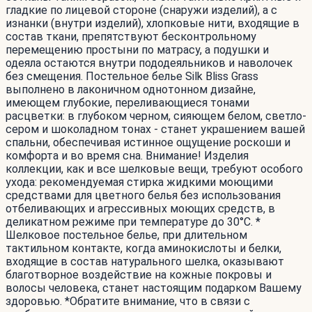
гладкие по лицевой стороне (снаружи изделий), а с
изнанки (внутри изделий), хлопковые нити, входящие в
состав ткани, препятствуют бесконтрольному
перемещению простыни по матрасу, а подушки и
одеяла остаются внутри пододеяльников и наволочек
без смещения. Постельное белье Silk Bliss Grass
выполнено в лаконичном однотонном дизайне,
имеющем глубокие, переливающиеся тонами
расцветки: в глубоком черном, сияющем белом, светло-
сером и шоколадном тонах - станет украшением вашей
спальни, обеспечивая истинное ощущение роскоши и
комфорта и во время сна. Внимание! Изделия
коллекции, как и все шелковые вещи, требуют особого
ухода: рекомендуемая стирка жидкими моющими
средствами для цветного белья без использования
отбеливающих и агрессивных моющих средств, в
деликатном режиме при температуре до 30°С. *
Шелковое постельное белье, при длительном
тактильном контакте, когда аминокислоты и белки,
входящие в состав натурального шелка, оказывают
благотворное воздействие на кожные покровы и
волосы человека, станет настоящим подарком Вашему
здоровью. *Обратите внимание, что в связи с