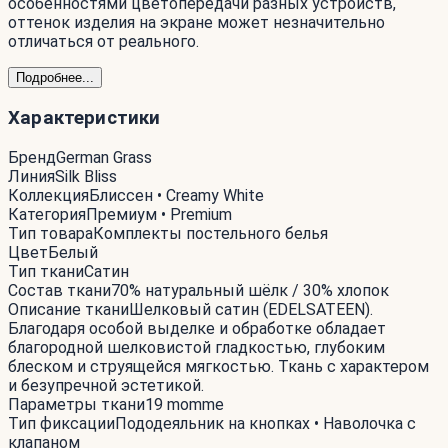
особенностями цветопередачи разных устройств,
оттенок изделия на экране может незначительно
отличаться от реального.
Подробнее...
Характеристики
Бренд
German Grass
Линия
Silk Bliss
Коллекция
Блиссен • Creamy White
Категория
Премиум • Premium
Тип товара
Комплекты постельного белья
Цвет
Белый
Тип ткани
Сатин
Состав ткани
70% натуральный шёлк / 30% хлопок
Описание ткани
Шелковый сатин (EDELSATEEN).
Благодаря особой выделке и обработке обладает
благородной шелковистой гладкостью, глубоким
блеском и струящейся мягкостью. Ткань с характером
и безупречной эстетикой.
Параметры ткани
19 momme
Тип фиксации
Пододеяльник на кнопках • Наволочка с
клапаном