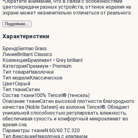
*Обратите внимание, что в связи с особенностями
цветопередачи разных устройств, оттенок изделия на
экране может незначительно отличаться от реального.
Подробнее...
Характеристики
Бренд
German Grass
Линия
Brilliant Classics
Коллекция
Бриллиант • Grey brilliant
Категория
Премиум • Premium
Тип товара
Наволочки
Тип модели
Классическое
Цвет
Серый
Тип ткани
Сатин
Состав ткани
100% Tencel® (тенсель)
Описание ткани
Сатин высокой плотности благородного
качества (Noble Sateen) из волокна Tencel®. Обладает
уникальной способностью регулировать влажность,
обеспечивая сухость и комфортный микроклимат во
время сна.
Параметры ткани
N 60/60 ТС 320
Тип фиксации
Наволочка с клапаном