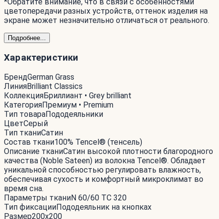
*Обратите внимание, что в связи с особенностями
цветопередачи разных устройств, оттенок изделия на
экране может незначительно отличаться от реального.
Подробнее...
Характеристики
Бренд
German Grass
Линия
Brilliant Classics
Коллекция
Бриллиант • Grey brilliant
Категория
Премиум • Premium
Тип товара
Пододеяльники
Цвет
Серый
Тип ткани
Сатин
Состав ткани
100% Tencel® (тенсель)
Описание ткани
Сатин высокой плотности благородного
качества (Noble Sateen) из волокна Tencel®. Обладает
уникальной способностью регулировать влажность,
обеспечивая сухость и комфортный микроклимат во
время сна.
Параметры ткани
N 60/60 ТС 320
Тип фиксации
Пододеяльник на кнопках
Размер
200x200