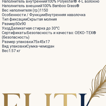
Наполнитель внутренний
100% Polyester® 4-L волокно
Наполнитель внешний
100% Bamboo Grass®
Вес наполнителя (гр.)
1150
Особенности / Функции
Внутренняя наволочка
Тип фиксации
Скрытая молния
Размер
50x90
Уход
Деликатная стирка до 30°С
Сертификаты
Безопасность и качество: OEKO-TEX®
(безопасность)
Размер упаковки
75x45x17
Вид упаковки
Сумка-чемодан
Вес
1.57 кг