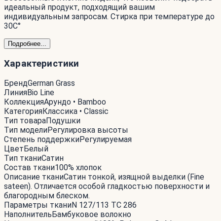
идеальный продукт, подходящий вашим
индивидуальным запросам. Стирка при температуре до
30С°
Подробнее...
Характеристики
Бренд
German Grass
Линия
Bio Line
Коллекция
Арундо • Bamboo
Категория
Классика • Classic
Тип товара
Подушки
Тип модели
Регулировка высоты
Степень поддержки
Регулируемая
Цвет
Белый
Тип ткани
Сатин
Состав ткани
100% хлопок
Описание ткани
Сатин тонкой, изящной выделки (Fine
sateen). Отличается особой гладкостью поверхности и
благородным блеском.
Параметры ткани
N 127/113 TC 286
Наполнитель
Бамбуковое волокно