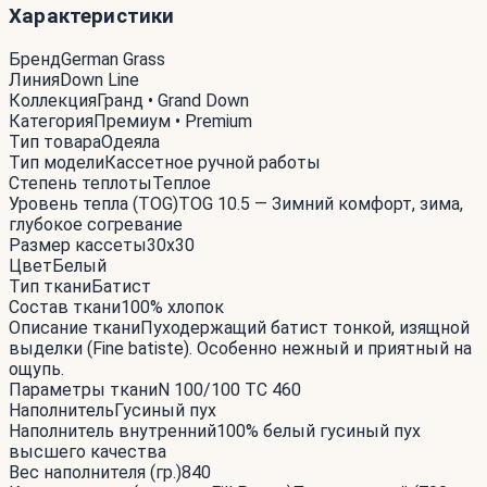
Характеристики
Бренд
German Grass
Линия
Down Line
Коллекция
Гранд • Grand Down
Категория
Премиум • Premium
Тип товара
Одеяла
Тип модели
Кассетное ручной работы
Степень теплоты
Теплое
Уровень тепла (TOG)
TOG 10.5 — Зимний комфорт, зима,
глубокое согревание
Размер кассеты
30x30
Цвет
Белый
Тип ткани
Батист
Состав ткани
100% хлопок
Описание ткани
Пуходержащий батист тонкой, изящной
выделки (Fine batiste). Особенно нежный и приятный на
ощупь.
Параметры ткани
N 100/100 TC 460
Наполнитель
Гусиный пух
Наполнитель внутренний
100% белый гусиный пух
высшего качества
Вес наполнителя (гр.)
840