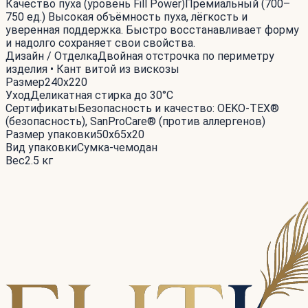
Качество пуха (уровень Fill Power)
Премиальный (700–
750 ед.) Высокая объёмность пуха, лёгкость и
уверенная поддержка. Быстро восстанавливает форму
и надолго сохраняет свои свойства.
Дизайн / Отделка
Двойная отстрочка по периметру
изделия • Кант витой из вискозы
Размер
240x220
Уход
Деликатная стирка до 30°С
Сертификаты
Безопасность и качество: OEKO-TEX®
(безопасность), SanProCare® (против аллергенов)
Размер упаковки
50x65x20
Вид упаковки
Сумка-чемодан
Вес
2.5 кг