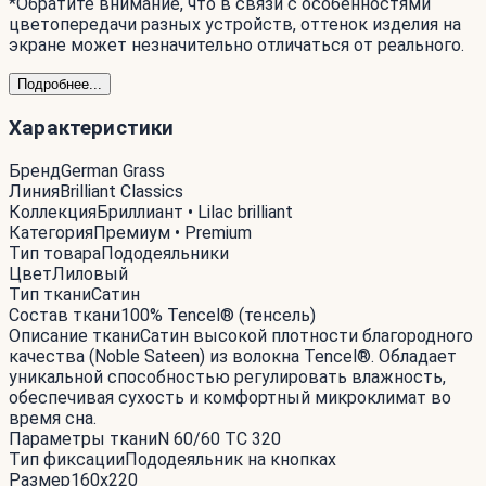
*Обратите внимание, что в связи с особенностями
цветопередачи разных устройств, оттенок изделия на
экране может незначительно отличаться от реального.
Подробнее...
Характеристики
Бренд
German Grass
Линия
Brilliant Classics
Коллекция
Бриллиант • Lilac brilliant
Категория
Премиум • Premium
Тип товара
Пододеяльники
Цвет
Лиловый
Тип ткани
Сатин
Состав ткани
100% Tencel® (тенсель)
Описание ткани
Сатин высокой плотности благородного
качества (Noble Sateen) из волокна Tencel®. Обладает
уникальной способностью регулировать влажность,
обеспечивая сухость и комфортный микроклимат во
время сна.
Параметры ткани
N 60/60 ТС 320
Тип фиксации
Пододеяльник на кнопках
Размер
160x220