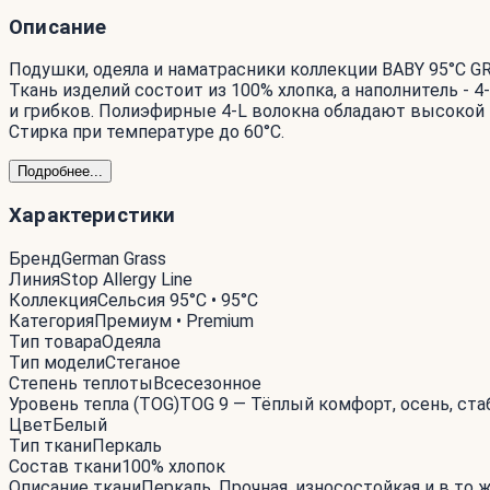
Описание
Подушки, одеяла и наматрасники коллекции BABY 95°C 
Ткань изделий состоит из 100% хлопка, а наполнитель -
и грибков. Полиэфирные 4-L волокна обладают высокой 
Стирка при температуре до 60°С.
Подробнее...
Характеристики
Бренд
German Grass
Линия
Stop Allergy Line
Коллекция
Сельсия 95°C • 95°C
Категория
Премиум • Premium
Тип товара
Одеяла
Тип модели
Стеганое
Степень теплоты
Всесезонное
Уровень тепла (TOG)
TOG 9 — Тёплый комфорт, осень, ста
Цвет
Белый
Тип ткани
Перкаль
Состав ткани
100% хлопок
Описание ткани
Перкаль. Прочная, износостойкая и в то