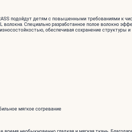
GRASS подойдут детям с повышенными требованиями к чис
 4-L волокна. Специально разработанное полое волокно э
износостойкостью, обеспечивая сохранение структуры и 
бильное мягкое согревание
 же время необыкновенно гладкая и мягкая ткань. Благод