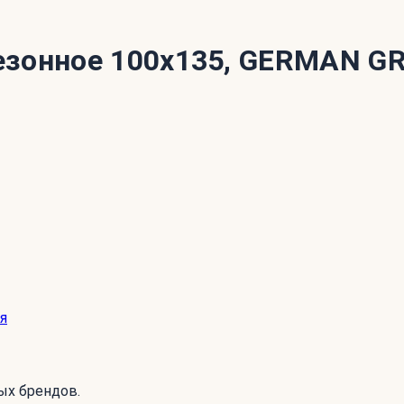
езонное 100x135, GERMAN G
я
ых брендов.