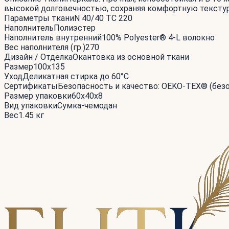
высокой долговечностью, сохраняя комфортную тексту
Параметры ткани
N 40/40 TC 220
Наполнитель
Полиэстер
Наполнитель внутренний
100% Polyester® 4-L волокно
Вес наполнителя (гр.)
270
Дизайн / Отделка
Окантовка из основной ткани
Размер
100x135
Уход
Деликатная стирка до 60°С
Сертификаты
Безопасность и качество: OEKO-TEX® (без
Размер упаковки
60x40x8
Вид упаковки
Сумка-чемодан
Вес
1.45 кг