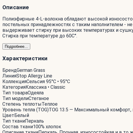
Описание
Полиэфирные 4-L-волокна обладают высокой износостой
постельных принадлежностях с таким наполнителем - не 
выдерживает стирку при высоких температурах и сушку
Стирка при температуре до 60С°.
Подробнее...
Характеристики
Бренд
German Grass
Линия
Stop Allergy Line
Коллекция
Сельсия 95°C • 95°C
Категория
Классика • Classic
Тип товара
Одеяла
Тип модели
Стеганое
Степень теплоты
Теплое
Уровень тепла (TOG)
TOG 13.5 — Максимальный комфорт, 
Цвет
Белый
Тип ткани
Перкаль
Состав ткани
100% хлопок
Описание ткани
Перкаль. Прочная, износостойкая и в то