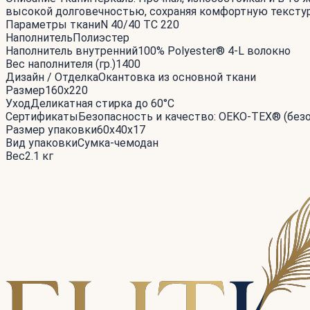
высокой долговечностью, сохраняя комфортную тексту
Параметры ткани
N 40/40 TC 220
Наполнитель
Полиэстер
Наполнитель внутренний
100% Polyester® 4-L волокно
Вес наполнителя (гр.)
1400
Дизайн / Отделка
Окантовка из основной ткани
Размер
160x220
Уход
Деликатная стирка до 60°С
Сертификаты
Безопасность и качество: OEKO-TEX® (без
Размер упаковки
60x40x17
Вид упаковки
Сумка-чемодан
Вес
2.1 кг