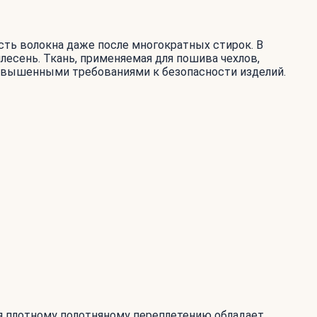
ть волокна даже после многократных стирок. В
лесень. Ткань, применяемая для пошива чехлов,
овышенными требованиями к безопасности изделий.
аря плотному полотняному переплетению обладает