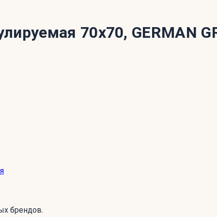
улируемая 70x70, GERMAN 
я
ых брендов.