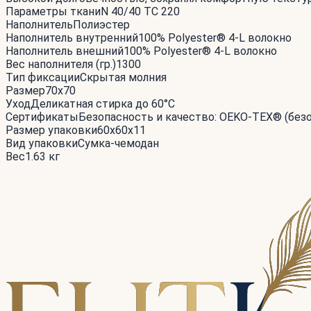
Параметры ткани
N 40/40 TC 220
Наполнитель
Полиэстер
Наполнитель внутренний
100% Polyester® 4-L волокно
Наполнитель внешний
100% Polyester® 4-L волокно
Вес наполнителя (гр.)
1300
Тип фиксации
Скрытая молния
Размер
70x70
Уход
Деликатная стирка до 60°С
Сертификаты
Безопасность и качество: OEKO-TEX® (без
Размер упаковки
60x60x11
Вид упаковки
Сумка-чемодан
Вес
1.63 кг