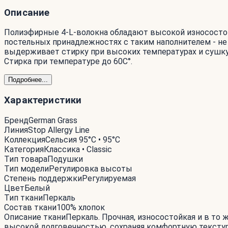
Описание
Полиэфирные 4-L-волокна обладают высокой износостой
постельных принадлежностях с таким наполнителем - не 
выдерживает стирку при высоких температурах и сушку
Стирка при температуре до 60С°.
Подробнее...
Характеристики
Бренд
German Grass
Линия
Stop Allergy Line
Коллекция
Сельсия 95°C • 95°C
Категория
Классика • Classic
Тип товара
Подушки
Тип модели
Регулировка высоты
Степень поддержки
Регулируемая
Цвет
Белый
Тип ткани
Перкаль
Состав ткани
100% хлопок
Описание ткани
Перкаль. Прочная, износостойкая и в то
высокой долговечностью, сохраняя комфортную тексту